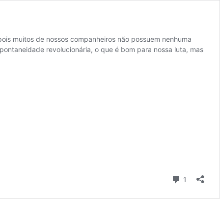
ta, pois muitos de nossos companheiros não possuem nenhuma
espontaneidade revolucionária, o que é bom para nossa luta, mas
comentari
1