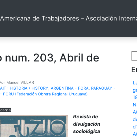
Americana de Trabajadores – Asociación Interna
 num. 203, Abril de
Bu
E
L
 Por Manuel VILLAR
AIT : HISTORIA / HISTORY
,
ARGENTINA - FORA
,
PARAGUAY -
g
 FORU (Federación Obrera Regional Uruguaya)
1
N
carga
A
Revista de
d
divulgación
d
sociológica
A