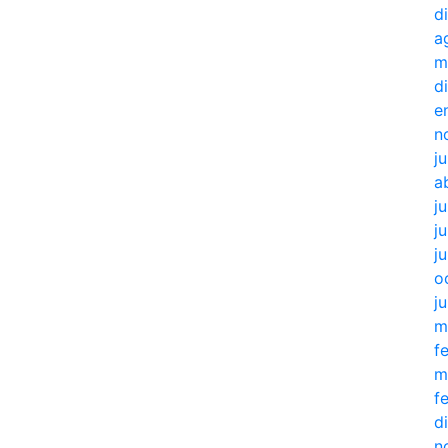
d
a
m
d
e
n
j
a
j
ju
j
o
j
m
f
m
f
d
n