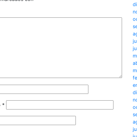
d
n
o
s
a
j
j
m
a
m
f
e
d
n
o
*
o
s
a
j
j