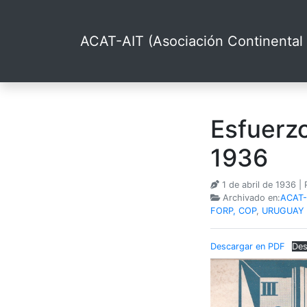
ACAT-AIT (Asociación Continental 
Esfuerzo
1936
1 de abril de 1936
|
Archivado en:
ACAT-
FORP, COP
,
URUGUAY -
Descargar en PDF
Des