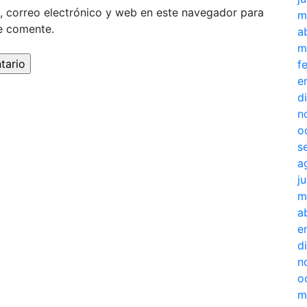
 correo electrónico y web en este navegador para
m
e comente.
a
m
f
e
d
n
o
s
a
j
m
a
e
d
n
o
m