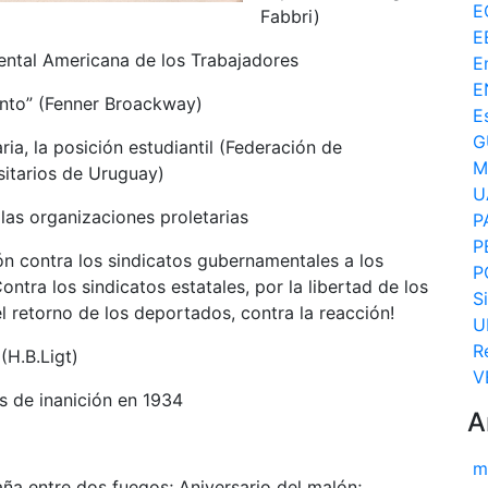
E
Fabbri)
E
ental Americana de los Trabajadores
E
E
ento” (Fenner Broackway)
E
G
ria, la posición estudiantil (Federación de
M
sitarios de Uruguay)
U
 las organizaciones proletarias
P
P
ón contra los sindicatos gubernamentales a los
P
ontra los sindicatos estatales, por la libertad de los
S
l retorno de los deportados, contra la reacción!
U
R
(H.B.Ligt)
V
 de inanición en 1934
A
m
ña entre dos fuegos; Aniversario del malón;