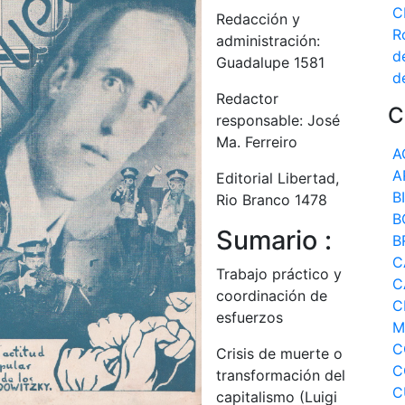
C
Redacción y
R
administración:
d
Guadalupe 1581
d
Redactor
C
responsable: José
Ma. Ferreiro
A
A
Editorial Libertad,
B
Rio Branco 1478
B
Sumario :
B
C
Trabajo práctico y
C
coordinación de
C
esfuerzos
M
C
Crisis de muerte o
C
transformación del
C
capitalismo (Luigi