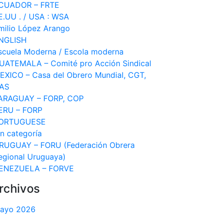
CUADOR – FRTE
E.UU . / USA : WSA
milio López Arango
NGLISH
scuela Moderna / Escola moderna
UATEMALA – Comité pro Acción Sindical
EXICO – Casa del Obrero Mundial, CGT,
AS
ARAGUAY – FORP, COP
ERU – FORP
ORTUGUESE
in categoría
RUGUAY – FORU (Federación Obrera
egional Uruguaya)
ENEZUELA – FORVE
rchivos
ayo 2026