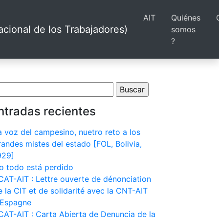
AIT
Quiénes
cional de los Trabajadores)
somos
?
scar:
ntradas recientes
a voz del campesino, nuetro reto a los
randes mistes del estado [FOL, Bolivia,
929]
o todo está perdido
CAT-AIT : Lettre ouverte de dénonciation
e la CIT et de solidarité avec la CNT-AIT
’Espagne
CAT-AIT : Carta Abierta de Denuncia de la