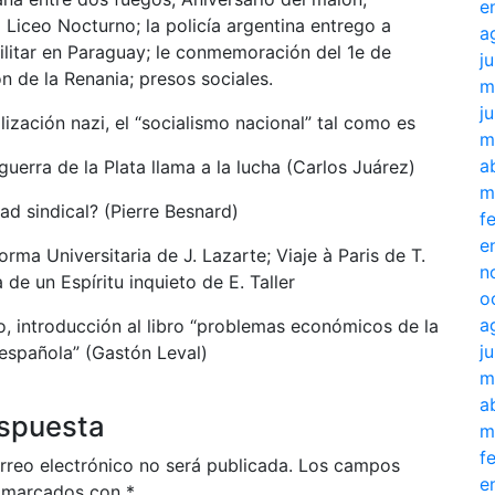
e
 Liceo Nocturno; la policía argentina entrego a
a
ilitar en Paraguay; le conmemoración del 1e de
j
ón de la Renania; presos sociales.
m
j
lización nazi, el “socialismo nacional” tal como es
m
a
guerra de la Plata llama a la lucha (Carlos Juárez)
m
dad sindical? (Pierre Besnard)
f
e
forma Universitaria de J. Lazarte; Viaje à Paris de T.
n
 de un Espíritu inquieto de E. Taller
o
a
, introducción al libro “problemas económicos de la
j
española” (Gastón Leval)
m
a
espuesta
m
f
rreo electrónico no será publicada.
Los campos
e
n marcados con
*