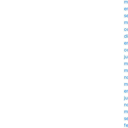
m
e
s
m
o
d
e
o
j
m
m
n
m
e
j
n
m
s
f