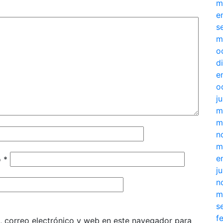
m
e
s
m
o
d
e
o
j
m
m
n
m
e
o
*
j
n
m
s
f
 correo electrónico y web en este navegador para