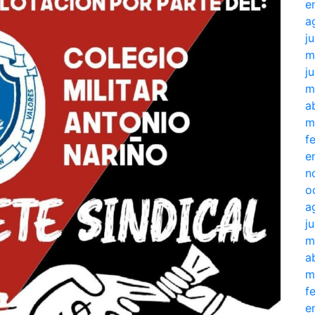
e
a
j
m
j
m
a
m
f
e
n
o
a
j
m
a
m
f
e