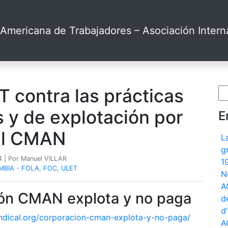
Americana de Trabajadores – Asociación Interna
 contra las prácticas
Bu
 y de explotación por
E
el CMAN
L
g
24
| Por Manuel VILLAR
1
BIA - FOLA, FOC, ULET
N
A
ón CMAN explota y no paga
d
d
indical.org/corporacion-cman-explota-y-no-paga/
A