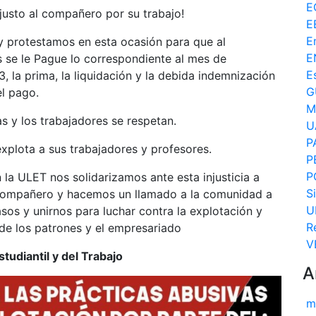
E
justo al compañero por su trabajo!
E
E
protestamos en esta ocasión para que al
E
se le Pague lo correspondiente al mes de
E
 la prima, la liquidación y la debida indemnización
G
el pago.
M
s y los trabajadores se respetan.
U
P
xplota a sus trabajadores y profesores.
P
P
la ULET nos solidarizamos ante esta injusticia a
S
compañero y hacemos un llamado a la comunidad a
U
sos y unirnos para luchar contra la explotación y
R
de los patrones y el empresariado
V
studiantil y del Trabajo
A
m