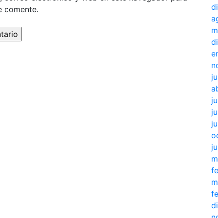
d
e comente.
a
m
d
e
n
j
a
j
ju
j
o
j
m
f
m
f
d
n