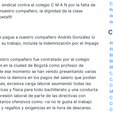
C
 sindical contra el colegio C M A N por la falta de
R
 nuestro compañero, la dignidad de la clase
d
eta!!!!
d
C
le pague a nuestro compañero Andrés González lo
A
 su trabajo, incluida la indemnización por el impago
A
B
estro compañero fue contratado por el colegio
B
 en la ciudad de Bogotá como profesor de
B
e ese momento se han venido presentando varias
C
omo la demora en los pagos del salario que podían
C
es, excesiva carga laboral asumiendo todas las
C
cas y física para todo bachillerato y una conducta
M
resión laboral de parte de las directivas con
C
arios ofensivos como: «si no le gusta el trabajo
C
 y regaños y exigencias en la hora de descanso.
C