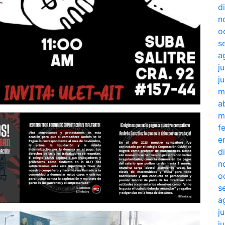
d
n
o
s
a
j
j
m
a
m
f
e
d
n
o
s
a
j
j