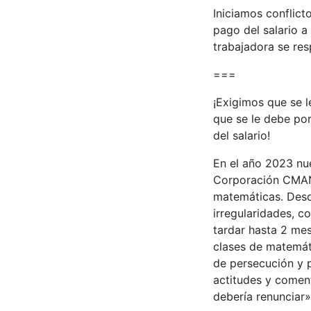
Iniciamos conflicto
pago del salario a
trabajadora se resp
===
¡Exigimos que se 
que se le debe por
del salario!
En el año 2023 nu
Corporación CMAN
matemáticas. Desd
irregularidades, c
tardar hasta 2 mes
clases de matemáti
de persecución y p
actitudes y coment
debería renunciar»