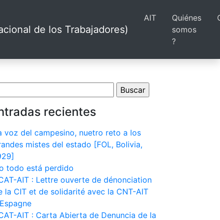
AIT
Quiénes
cional de los Trabajadores)
somos
?
scar:
ntradas recientes
a voz del campesino, nuetro reto a los
randes mistes del estado [FOL, Bolivia,
929]
o todo está perdido
CAT-AIT : Lettre ouverte de dénonciation
e la CIT et de solidarité avec la CNT-AIT
’Espagne
CAT-AIT : Carta Abierta de Denuncia de la