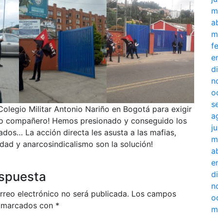
m
a
m
f
e
d
n
o
s
 Colegio Militar Antonio Nariño en Bogotá para exigir
a
ro compañero! Hemos presionado y conseguido los
j
ados… La acción directa les asusta a las mafias,
m
idad y anarcosindicalismo son la solución!
a
e
espuesta
d
n
rreo electrónico no será publicada.
Los campos
o
n marcados con
*
m