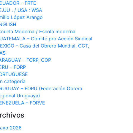
CUADOR – FRTE
E.UU . / USA : WSA
milio López Arango
NGLISH
scuela Moderna / Escola moderna
UATEMALA – Comité pro Acción Sindical
EXICO – Casa del Obrero Mundial, CGT,
AS
ARAGUAY – FORP, COP
ERU – FORP
ORTUGUESE
in categoría
RUGUAY – FORU (Federación Obrera
egional Uruguaya)
ENEZUELA – FORVE
rchivos
ayo 2026