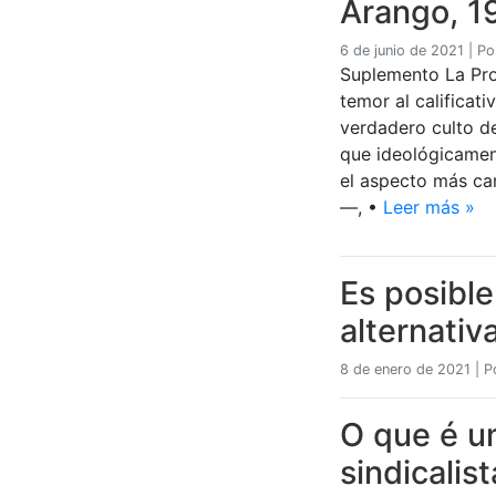
Arango, 1
6 de junio de 2021
|
Po
Suplemento La Pro
temor al calificat
verdadero culto de
que ideológicament
el aspecto más ca
—, •
Leer más »
Es posible
alternativ
8 de enero de 2021
|
P
O que é u
sindicalis