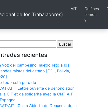
AIT
Quiénes
cional de los Trabajadores)
somos
?
scar:
ntradas recientes
a voz del campesino, nuetro reto a los
randes mistes del estado [FOL, Bolivia,
929]
o todo está perdido
CAT-AIT : Lettre ouverte de dénonciation
e la CIT et de solidarité avec la CNT-AIT
’Espagne
CAT-AIT : Carta Abierta de Denuncia de la