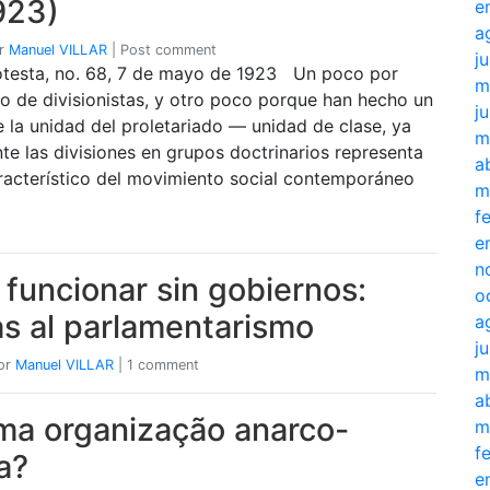
923)
e
a
r
Manuel VILLAR
|
Post comment
j
testa, no. 68, 7 de mayo de 1923 Un poco por
m
ivo de divisionistas, y otro poco porque han hecho un
j
 la unidad del proletariado — unidad de clase, ya
m
e las divisiones en grupos doctrinarios representa
a
racterístico del movimiento social contemporáneo
m
f
e
n
 funcionar sin gobiernos:
o
as al parlamentarismo
a
j
or
Manuel VILLAR
|
1 comment
m
a
ma organização anarco-
m
f
ta?
e