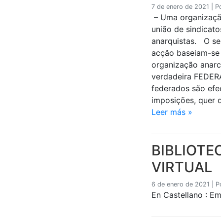
7 de enero de 2021
|
P
– Uma organização
união de sindicato
anarquistas. O se
acção baseiam-s
organização anarc
verdadeira FEDER
federados são ef
imposições, quer 
Leer más »
BIBLIOTE
VIRTUAL
6 de enero de 2021
|
P
En Castellano : E