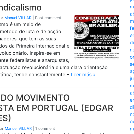
ndicalismo
m
a
or
Manuel VILLAR
|
Post comment
m
ismo é um meio de
f
método de luta e de acção
e
hadores, que tem as suas
d
dos da Primeira Internacional e
n
volucionário. Inspira-se em
o
nte federalistas e anarquistas,
s
actuação revolucionária e uma clara orientação
a
prática, tende constantemente •
Leer más »
j
m
a
A DO MOVIMENTO
e
STA EM PORTUGAL (EDGAR
d
n
ES)
o
m
or
Manuel VILLAR
|
1 comment