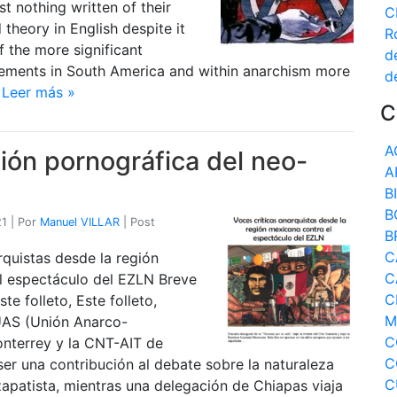
st nothing written of their
C
 theory in English despite it
R
 the more significant
d
ements in South America and within anarchism more
d
•
Leer más »
C
A
ción pornográfica del neo-
A
B
B
21
|
Por
Manuel VILLAR
|
Post
B
C
rquistas desde la región
C
l espectáculo del EZLN Breve
C
e folleto, Este folleto,
M
UAS (Unión Anarco-
C
onterrey y la CNT-AIT de
C
ser una contribución al debate sobre la naturaleza
C
zapatista, mientras una delegación de Chiapas viaja