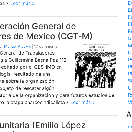
E
tos •
Leer más »
E
E
eración General de
E
E
res de Mexico (CGT-M)
G
M
or
Manuel VILLAR
|
17 comments
U
General de Trabajadores
P
gía Guillermina Baena Paz 112
P
o, editado por el CESHMO en
P
logía, resultado de una
S
ita sobre la organización
U
 objeto de rescatar algún
R
istoria de la organización y para futuros estudios de
V
re la etapa anarcosindicalista •
Leer más »
A
 unitaria (Emilio López
m