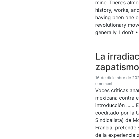
mine. There’s almo
history, works, and
having been one of
revolutionary mov
generally. I don’t 
La irradia
zapatismo
16 de diciembre de 20
comment
Voces críticas ana
mexicana contra e
introducción …… Est
coeditado por la 
Sindicalista) de M
Francia, pretende 
de la experiencia 