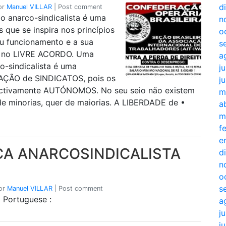
d
or
Manuel VILLAR
|
Post comment
 anarco-sindicalista é uma
n
s que se inspira nos princípios
o
u funcionamento e a sua
s
e no LIVRE ACORDO. Uma
a
o-sindicalista é uma
j
AÇÃO de SINDICATOS, pois os
j
ectivamente AUTÓNOMOS. No seu seio não existem
m
de minorias, quer de maiorias. A LIBERDADE de •
a
m
f
e
CA ANARCOSINDICALISTA
d
n
o
s
or
Manuel VILLAR
|
Post comment
m Portuguese :
a
j
j