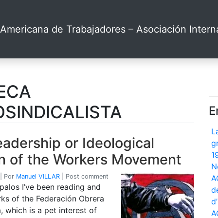
Americana de Trabajadores – Asociación Interna
TECA
Bu
SINDICALISTA
E
L
Leadership or Ideological
g
1
on of the Workers Movement
N
|
Por
Manuel VILLAR
|
Post comment
A
palos I’ve been reading and
d
rks of the Federación Obrera
d
 which is a pet interest of
A