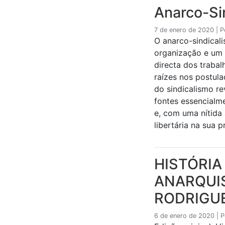
Anarco-Si
7 de enero de 2020
|
P
O anarco-sindical
organização e um 
directa dos trabal
raízes nos postula
do sindicalismo re
fontes essencialme
e, com uma nítida 
libertária na sua 
HISTÓRI
ANARQUI
RODRIGU
6 de enero de 2020
|
P