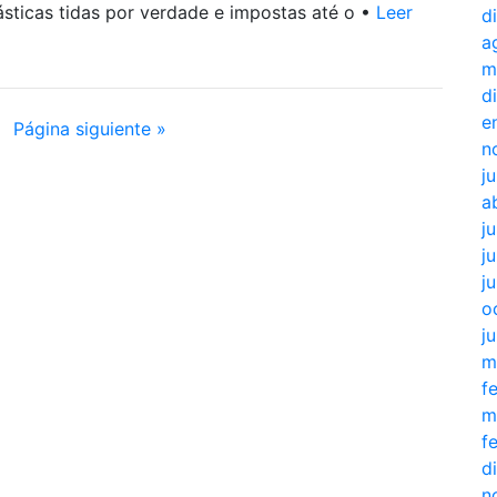
ásticas tidas por verdade e impostas até o •
Leer
d
a
m
d
e
Página siguiente »
n
j
a
j
ju
j
o
j
m
f
m
f
d
n