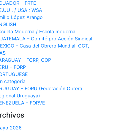
CUADOR – FRTE
E.UU . / USA : WSA
milio López Arango
NGLISH
scuela Moderna / Escola moderna
UATEMALA – Comité pro Acción Sindical
EXICO – Casa del Obrero Mundial, CGT,
AS
ARAGUAY – FORP, COP
ERU – FORP
ORTUGUESE
in categoría
RUGUAY – FORU (Federación Obrera
egional Uruguaya)
ENEZUELA – FORVE
rchivos
ayo 2026