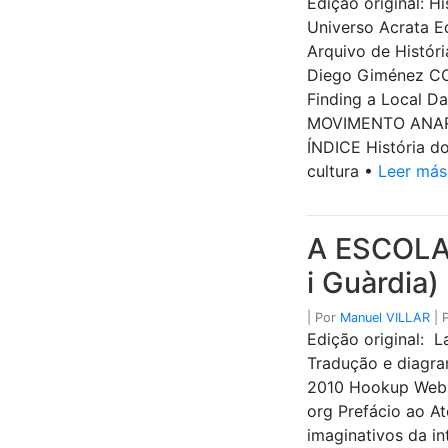
Edição original: H
Universo Acrata Ed
Arquivo de Histór
Diego Giménez CO
Finding a Local D
MOVIMENTO ANAR
ÍNDICE História d
cultura •
Leer más
A ESCOLA
i Guàrdia)
|
Por
Manuel VILLAR
|
Edição original: 
Tradução e diagr
2010 Hookup Websi
org Prefácio ao 
imaginativos da in