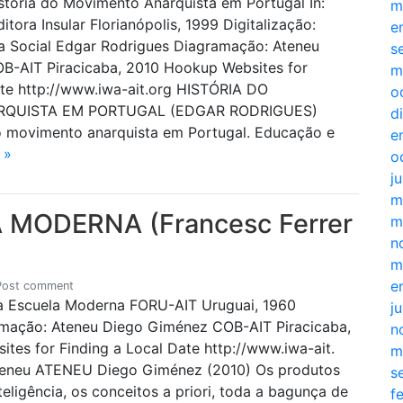
istória do Movimento Anarquista em Portugal In:
m
itora Insular Florianópolis, 1999 Digitalização:
e
ia Social Edgar Rodrigues Diagramação: Ateneu
s
B-AIT Piracicaba, 2010 Hookup Websites for
m
ate http://www.iwa-ait.org HISTÓRIA DO
o
QUISTA EM PORTUGAL (EDGAR RODRIGUES)
d
o movimento anarquista em Portugal. Educação e
e
 »
o
j
m
 MODERNA (Francesc Ferrer
m
n
m
e
Post comment
La Escuela Moderna FORU-AIT Uruguai, 1960
j
amação: Ateneu Diego Giménez COB-AIT Piracicaba,
n
tes for Finding a Local Date http://www.iwa-ait.
m
Ateneu ATENEU Diego Giménez (2010) Os produtos
s
teligência, os conceitos a priori, toda a bagunça de
f