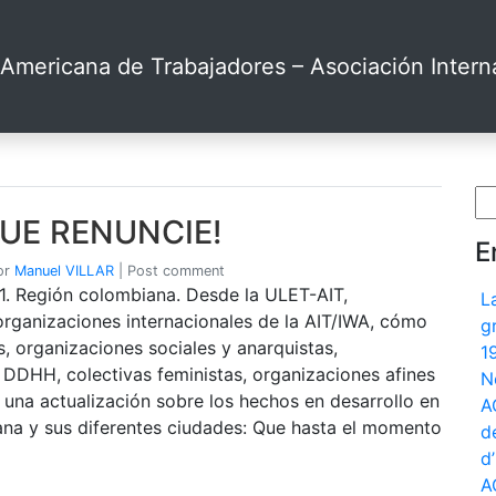
Americana de Trabajadores – Asociación Interna
Bu
UE RENUNCIE!
E
or
Manuel VILLAR
|
Post comment
. Región colombiana. Desde la ULET-AIT,
L
organizaciones internacionales de la AIT/IWA, cómo
g
s, organizaciones sociales y anarquistas,
1
 DDHH, colectivas feministas, organizaciones afines
N
; una actualización sobre los hechos en desarrollo en
A
ana y sus diferentes ciudades: Que hasta el momento
d
d
A