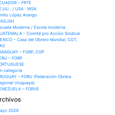
CUADOR – FRTE
E.UU . / USA : WSA
milio López Arango
NGLISH
scuela Moderna / Escola moderna
UATEMALA – Comité pro Acción Sindical
EXICO – Casa del Obrero Mundial, CGT,
AS
ARAGUAY – FORP, COP
ERU – FORP
ORTUGUESE
in categoría
RUGUAY – FORU (Federación Obrera
egional Uruguaya)
ENEZUELA – FORVE
rchivos
ayo 2026