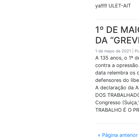
ya!!!!! ULET-AIT
1º DE MAI
DA “GREV
1 de mayo de 2021
|
P
A 135 anos, o 1º d
contra a opressão.
data relembra os 
defensores do libe
A declaração da
DOS TRABALHADORE
Congresso (Suiça
TRABALHO É O PR
« Página anterior