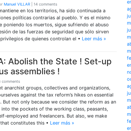
e
or
Manuel VILLAR
|
14 comments
a
mantiene en los territorios, ha sido continuada a
j
iones políticas contrarias al pueblo. Y es el mismo
m
e poniendo los muertos, sigue sufriendo el abuso
j
resión de las fuerzas de seguridad que sólo sirven
m
privilegios de quienes controlan el •
Leer más »
a
m
f
 Abolish the State ! Set-up
e
s assemblies !
n
o
6 comments
a
nt anarchist groups, collectives and organizations,
j
ourselves against the tax reform’s hikes on essential
m
. But not only because we consider the reform as an
a
into the pockets of the working class, peasants,
m
elf-employed and freelancers. But also, we make
f
 that constitutes this •
Leer más »
e