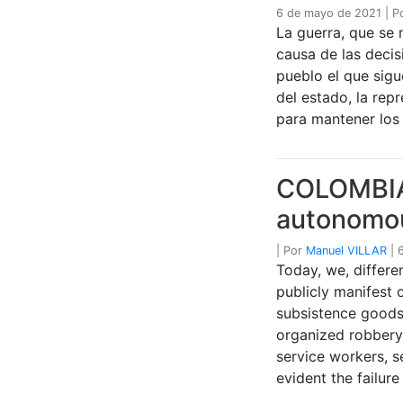
6 de mayo de 2021
|
P
La guerra, que se 
causa de las decis
pueblo el que sigu
del estado, la rep
para mantener los 
COLOMBIA:
autonomou
|
Por
Manuel VILLAR
|
Today, we, differe
publicly manifest 
subsistence goods
organized robbery 
service workers, s
evident the failure