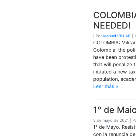
COLOMBIA
NEEDED!
|
Por
Manuel VILLAR
|
COLOMBIA: Military
Colombia, the pol
have been protesti
that will penalize
initiated a new ta
population, academ
Leer más »
1° de Mai
3 de mayo de 2021
|
P
1° de Mayo. Resist
con la renuncia de