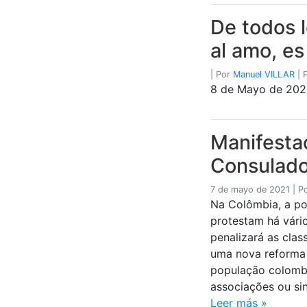
De todos l
al amo, e
|
Por
Manuel VILLAR
|
8 de Mayo de 2021
Manifesta
Consulado
7 de mayo de 2021
|
P
Na Colômbia, a po
protestam há vário
penalizará as clas
uma nova reforma t
população colombi
associações ou sin
Leer más »