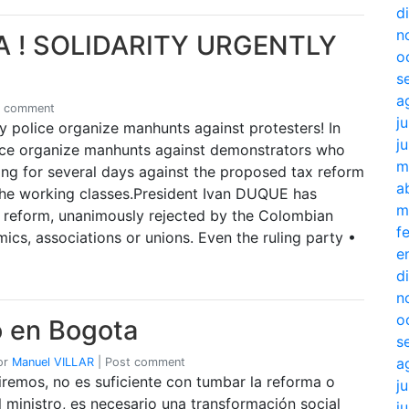
d
n
 ! SOLIDARITY URGENTLY
o
s
a
1 comment
j
 police organize manhunts against protesters! In
j
ice organize manhunts against demonstrators who
m
ng for several days against the proposed tax reform
a
 the working classes.President Ivan DUQUE has
m
x reform, unanimously rejected by the Colombian
f
ics, associations or unions. Even the ruling party •
e
d
n
o
o en Bogota
s
a
or
Manuel VILLAR
|
Post comment
iremos, no es suficiente con tumbar la reforma o
j
l ministro, es necesario una transformación social
j