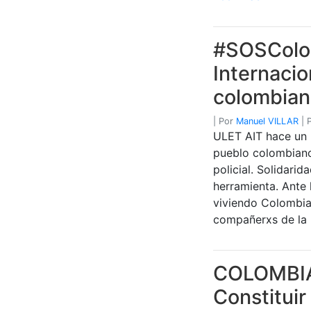
#SOSColom
Internacio
colombia
|
Por
Manuel VILLAR
|
ULET AIT hace un l
pueblo colombiano 
policial. Solidarid
herramienta. Ante 
viviendo Colombia,
compañerxs de la
COLOMBIA 
Constituir