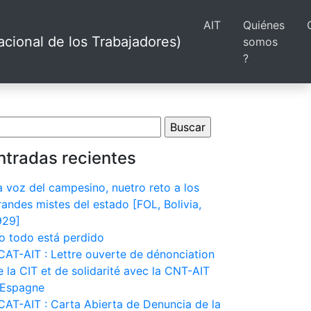
AIT
Quiénes
cional de los Trabajadores)
somos
?
scar:
ntradas recientes
a voz del campesino, nuetro reto a los
randes mistes del estado [FOL, Bolivia,
929]
o todo está perdido
CAT-AIT : Lettre ouverte de dénonciation
e la CIT et de solidarité avec la CNT-AIT
’Espagne
CAT-AIT : Carta Abierta de Denuncia de la