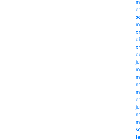
m
e
s
m
o
d
e
o
j
m
m
n
m
e
j
n
m
s
f