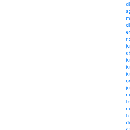
d
a
m
d
e
n
j
a
j
ju
j
o
j
m
f
m
f
d
n