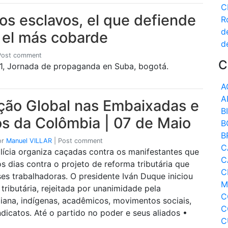
C
os esclavos, el que defiende
R
d
s el más cobarde
d
Post comment
C
, Jornada de propaganda en Suba, bogotá.
A
A
ção Global nas Embaixadas e
B
s da Colômbia | 07 de Maio
B
B
or
Manuel VILLAR
|
Post comment
C
lícia organiza caçadas contra os manifestantes que
C
s dias contra o projeto de reforma tributária que
C
ses trabalhadoras. O presidente Iván Duque iniciou
M
ributária, rejeitada por unanimidade pela
C
ana, indígenas, acadêmicos, movimentos sociais,
C
dicatos. Até o partido no poder e seus aliados •
C