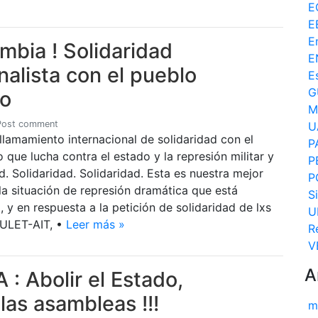
E
E
E
bia ! Solidaridad
E
nalista con el pueblo
E
G
no
M
Post comment
U
lamamiento internacional de solidaridad con el
P
que lucha contra el estado y la represión militar y
P
ad. Solidaridad. Solidaridad. Esta es nuestra mejor
P
la situación de represión dramática que está
S
 y en respuesta a la petición de solidaridad de lxs
U
 ULET-AIT, •
Leer más »
R
V
A
: Abolir el Estado,
 las asambleas !!!
m