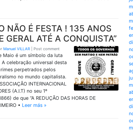
m
a
m
O NÃO É FESTA ! 135 ANOS
f
e
E GERAL ATÉ A CONQUISTA”
d
n
or
Manuel VILLAR
|
Post comment
e Maio é um símbolo da luta
o
 A celebração universal desta
s
crimes perpetrados pelos
a
ralismo no mundo capitalista.
j
 ASSOCIAÇÃO INTERNACIONAL
m
S (A.I.T) no seu 1º
a
,1866) de que “A REDUÇÃO DAS HORAS DE
e
IMEIRO •
Leer más »
d
n
o
m